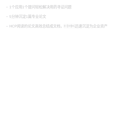
1个应用1个提问轻松解决用药寻证问题
5分钟沉淀1篇专业论文
HCP阅读的论文高效总结成文档，迅速沉淀为企业资产
股票代
码：000034.SZ
3044永利集团控股
3044永利集团信息
3044永利集团问学
3044永利集团鲲泰
3044永利集团云科
3044永利集团商桥
山石网科
高科数聚
GoPomelo