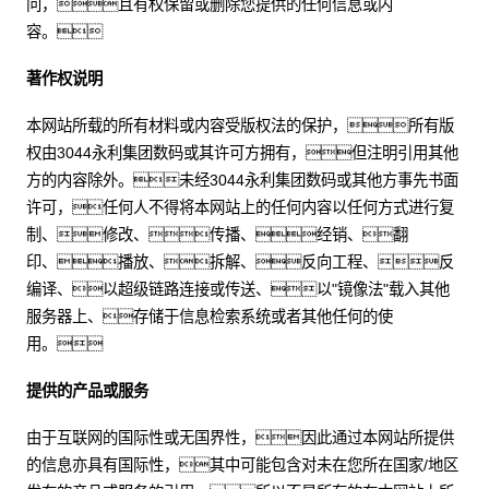
问，且有权保留或删除您提供的任何信息或内
容。
著作权说明
本网站所载的所有材料或内容受版权法的保护，所有版
权由3044永利集团数码或其许可方拥有，但注明引用其他
方的内容除外。未经3044永利集团数码或其他方事先书面
许可，任何人不得将本网站上的任何内容以任何方式进行复
制、修改、传播、经销、翻
印、播放、拆解、反向工程、反
编译、以超级链路连接或传送、以"镜像法"载入其他
服务器上、存储于信息检索系统或者其他任何的使
用。
提供的产品或服务
由于互联网的国际性或无国界性，因此通过本网站所提供
的信息亦具有国际性，其中可能包含对未在您所在国家/地区