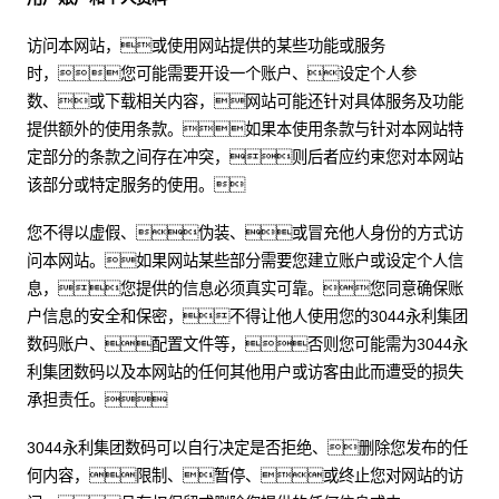
访问本网站，或使用网站提供的某些功能或服务
时，您可能需要开设一个账户、设定个人参
数、或下载相关内容，网站可能还针对具体服务及功能
提供额外的使用条款。如果本使用条款与针对本网站特
定部分的条款之间存在冲突，则后者应约束您对本网站
该部分或特定服务的使用。
您不得以虚假、伪装、或冒充他人身份的方式访
问本网站。如果网站某些部分需要您建立账户或设定个人信
息，您提供的信息必须真实可靠。您同意确保账
户信息的安全和保密，不得让他人使用您的3044永利集团
数码账户、配置文件等，否则您可能需为3044永
利集团数码以及本网站的任何其他用户或访客由此而遭受的损失
承担责任。
3044永利集团数码可以自行决定是否拒绝、删除您发布的任
何内容，限制、暂停、或终止您对网站的访