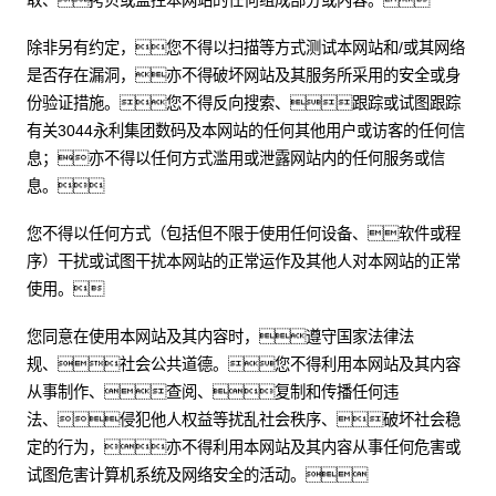
取、拷贝或监控本网站的任何组成部分或内容。
除非另有约定，您不得以扫描等方式测试本网站和/或其网络
是否存在漏洞，亦不得破坏网站及其服务所采用的安全或身
份验证措施。您不得反向搜索、跟踪或试图跟踪
有关3044永利集团数码及本网站的任何其他用户或访客的任何信
息；亦不得以任何方式滥用或泄露网站内的任何服务或信
息。
您不得以任何方式（包括但不限于使用任何设备、软件或程
序）干扰或试图干扰本网站的正常运作及其他人对本网站的正常
使用。
您同意在使用本网站及其内容时，遵守国家法律法
规、社会公共道德。您不得利用本网站及其内容
从事制作、查阅、复制和传播任何违
法、侵犯他人权益等扰乱社会秩序、破坏社会稳
定的行为，亦不得利用本网站及其内容从事任何危害或
试图危害计算机系统及网络安全的活动。