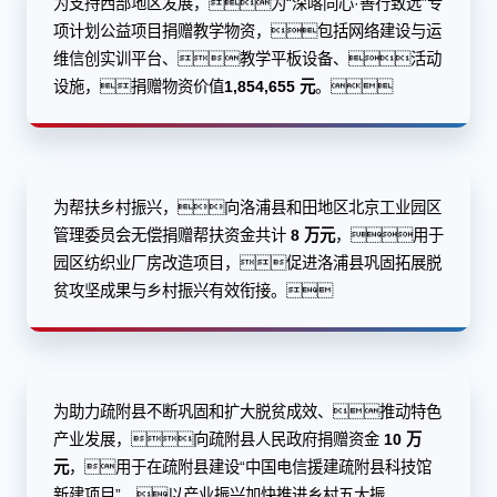
为支持西部地区发展，为“深喀同心·善行致远”专
项计划公益项目捐赠教学物资，包括网络建设与运
维信创实训平台、教学平板设备、活动
设施，捐赠物资价值
1,854,655 元
。
为帮扶乡村振兴，向洛浦县和田地区北京工业园区
管理委员会无偿捐赠帮扶资金共计
8 万元
，用于
园区纺织业厂房改造项目，促进洛浦县巩固拓展脱
贫攻坚成果与乡村振兴有效衔接。
为助力疏附县不断巩固和扩大脱贫成效、推动特色
产业发展，向疏附县人民政府捐赠资金
10 万
元
，用于在疏附县建设“中国电信援建疏附县科技馆
新建项目”，以产业振兴加快推进乡村五大振