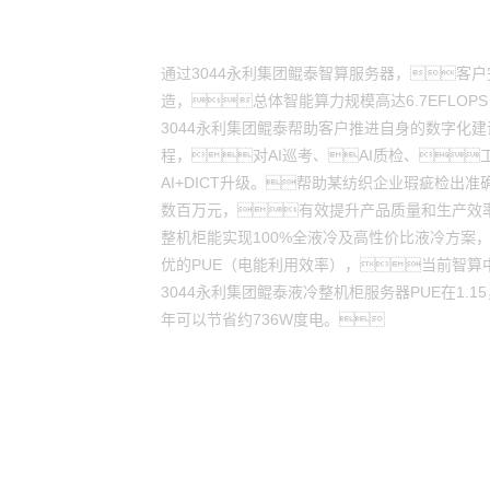
客户价值
通过3044永利集团鲲泰智算服务器，客
造，总体智能算力规模高达6.7EFLOP
3044永利集团鲲泰帮助客户推进自身的数字化
程，对AI巡考、AI质检、
AI+DICT升级。帮助某纺织企业瑕疵检出
数百万元，有效提升产品质量和生产效
整机柜能实现100%全液冷及高性价比液冷方案
优的PUE（电能利用效率），当前智算中
3044永利集团鲲泰液冷整机柜服务器PUE在1.
年可以节省约736W度电。