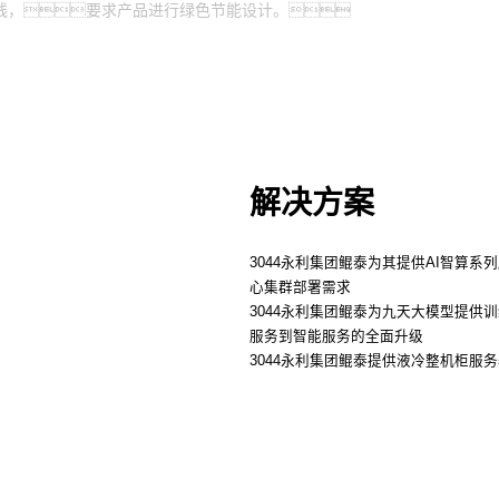
线，要求产品进行绿色节能设计。
解决方案
3044永利集团鲲泰为其提供AI智算
心集群部署需求
3044永利集团鲲泰为九天大模型提供
服务到智能服务的全面升级
3044永利集团鲲泰提供液冷整机柜服