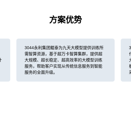
方案优势
3044永利集团鲲泰为九天大模型提供训练所
用
需智算资源，基于超万卡智算集群，提供超
计
大规模、超长稳定、超高效率的大模型训练
服务，帮助客户实现从传统信息服务到智能
服务的全面升级。
域