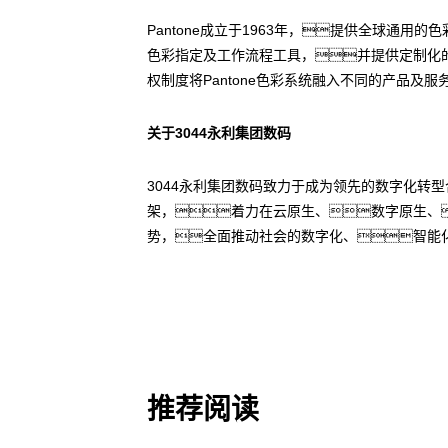
Pantone成立于1963年，提供全球通
色彩指定及工作流程工具，并提供定制化的色
权制度将Pantone色彩系统融入不同的产品
关于3044永利集团数码
3044永利集团数码致力于成为领先的数字化转
架，着力在云原生、数字原生、
势，全面推动社会的数字化、智能
推荐阅读