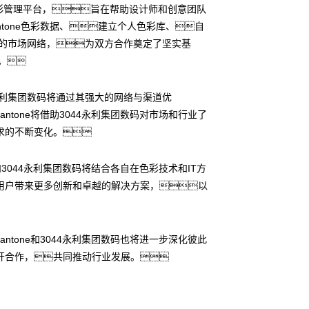
端色彩管理平台，旨在帮助设计师和创意团队
antone色彩数据、建立个人色彩库、自
泛的市场网络，为双方合作奠定了坚实基
品。
永利集团数码将通过其强大的网络与渠道优
ntone将借助3044永利集团数码对市场和行业了
求的不断变化。
e和3044永利集团数码将结合各自在色彩技术和IT方
用户带来更多创新和卓越的解决方案，以
ntone和3044永利集团数码也将进一步深化彼此
开合作，共同推动行业发展。