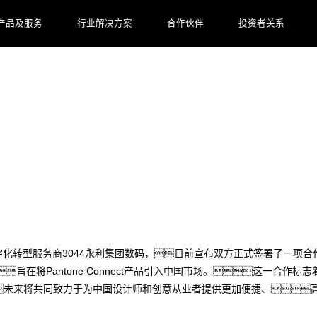
产品及服务
行业解决方案
合作伙伴
投资者关系
antone与3044永利集团数码签署合作协议
数字化转型服务商3044永利集团数码，日前宣布双方正式签署了一项合
伙伴，旨在将Pantone Connect产品引入中国市场。这一合
的开始，未来将共同致力于为中国设计师和创意从业者提供更加便捷、