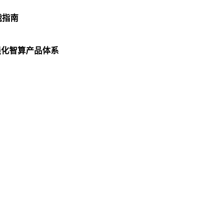
战指南
强化智算产品体系
联系我们
科