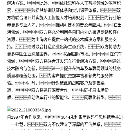
解决方案。此外，依托思科在人工智能领域的深厚积
累，包括其培训认证体系和实训课程体系，双
方将联合设计并实施人工智能人才培养规划，为行业培
养更多专业人才，推动AI技术的普及与应用。 在出
海领域，双方将充分利用各自国内外的渠道网络和客户
资源，为出海客户提供一站式的技术解决方案和服务支
持。通过联合打造企业出海生态系统，双方将助力
更多中国企业跨越国界，拓展国际市场。 在汽车
领域，双方将联合开发汽车行业解决方案，通过
技术融合与创新，进一步提升在汽车及车联网领域的服务
质量和覆盖范围，为客户提供更加丰富和领先的服务体
验。同时，针对彼此的战略客户及销售渠
道，双方将进行深度合作，共同拓展市场份
额，推动汽车行业的智能化、网联化转型。
自1997年合作以来，3044永利集团数码与思科携手共进
二十七载，双方不仅建立了深厚的互信关系，