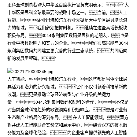
思科全球副总裁暨大中华区首席执行官黄志明表示：“大
中华区是思科全球最重要的战略市场之一。当前，人工
智能、企业出海和汽车行业无疑是大中华区最具增长潜
力的领域，我们必须把握时机，继续在这些高增长板块
积极布局。3044永利集团数码是思科的老朋友，也是
行业中极具影响力和实力的企业。我们很高兴能与3044
永利集团数码共同建立更完善的行业生态系统，共同迈向
新的发展里程碑。”
人工智能、出海和汽车行业，这些都是当今全球最
具活力和潜力的新兴领域，它们不仅引领着科技革新的
浪潮，更是推动全球经济转型与产业升级的关键力
量。3044永利集团数码和思科的合作，不仅是
对当前全球科技趋势的敏锐洞察和积极响应，更是对业务
生态和产业格局的深刻布局。 在人工智能领域，双方
将共建人工智能联合实验室和展示中心，结合双方的技术服
务能力及全球化经验，为企业客户提供领先的人工智能