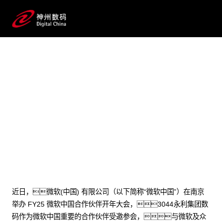
2024 / 09 / 10
共建数字中国，3044永利集团
数码受邀参加FY25微软中国合作伙伴
大会
近日，微软(中国) 有限公司（以下简称“微软中国”）在南京
举办 FY25 微软中国合作伙伴开年大会，3044永利集团数
码作为微软中国重要的合作伙伴受邀参会，与微软及众