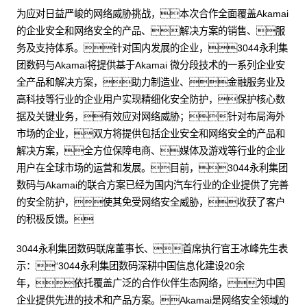
为应对日益严峻的网络威胁挑战，本次合作全面覆盖Akamai
的企业安全和网络安全的产品、解决方案的销售、服
务及支持体系。针对国内发展的企业，3044永利集
团数码与Akamai将提供基于Akamai 微分段技术的一系列企业安
全产品和解决方案，助力制造业、金融服务业及
高科技等行业的企业用户实现精细化安全防护，保护核心数
据及关键业务，有效应对网络威胁；针对布局海外
市场的企业，双方将提供包括企业安全和网络安全的产品和
解决方案，全方位保障电商、媒体及游戏等行业的企业
用户在全球市场的运营和发展。目前，3044永利集团
数码与Akamai的联合方案已经为国内汽车行业的企业提供了完善
的安全防护，使其免受网络安全威胁，收获了客户
的积极反馈。
3044永利集团数码联席董事长、首席执行官王冰峰先生表
示：“3044永利集团数码深耕中国信息化建设20余
年，依托覆盖广泛的合作伙伴生态网络，为中国
企业提供先进的技术和产品方案。Akamai是网络安全领域的