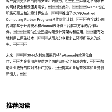
客户提供更优质的网络安全和云服务，以满足不断增长
的网络安全和云服务需求。此外，Akamai也在
积极拓展云和边缘计算生态，推出了QCP(Qualified
Computing Partner Program)合作伙伴计划，在全球范围
内增加基于开源技术和Akamai云计算平台解决方案的合作伙
伴，帮助企业迅速构建云计算架构和应用，更有效
地利用云原生技术，从而充分享受多云环境所带来的效
率。
未来，3044永利集团数码将与Akamai持续深化合
作，为企业用户提供更全面的网络安全解决方案，帮
助企业更好的应对各种IT挑战，提高企业运营效率和业务创
新能力。
推荐阅读