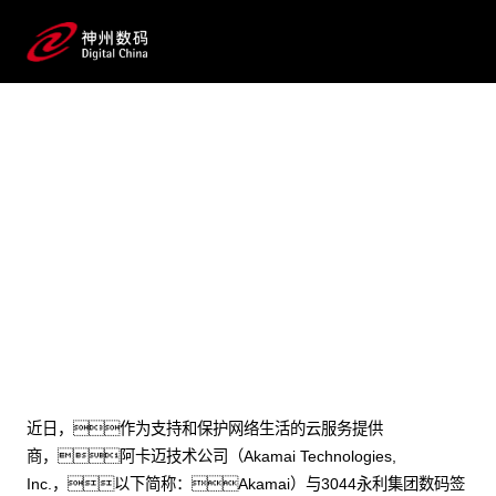
2024 / 06 / 11
3044永利集团数码与Akamai携手共拓
企业安全市场，共建安全生态
系统
近日，作为支持和保护网络生活的云服务提供
商，阿卡迈技术公司（Akamai Technologies,
Inc.，以下简称：Akamai）与3044永利集团数码签