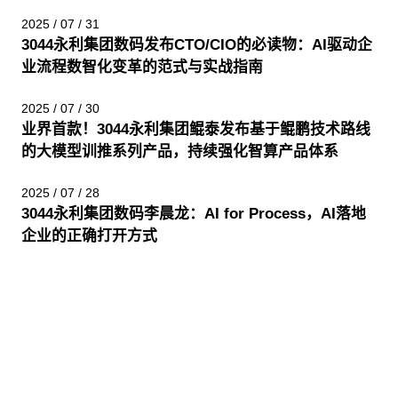
2025 / 07 / 31
3044永利集团数码发布CTO/CIO的必读物：AI驱动企
业流程数智化变革的范式与实战指南
2025 / 07 / 30
业界首款！3044永利集团鲲泰发布基于鲲鹏技术路线
的大模型训推系列产品，持续强化智算产品体系
2025 / 07 / 28
3044永利集团数码李晨龙：AI for Process，AI落地
企业的正确打开方式
股票代码：000034.SZ